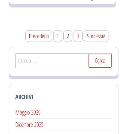
Navigazione
Precedenti
1
2
3
Successivi
articoli
Ricerca
per:
ARCHIVI
Maggio 2026
Dicembre 2025