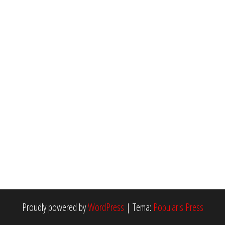
Proudly powered by
WordPress
|
Tema:
Popularis Press