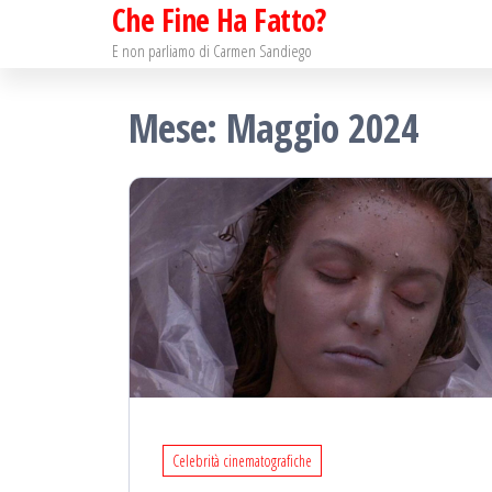
Che Fine Ha Fatto?
Salta
e
E non parliamo di Carmen Sandiego
vai
Mese: Maggio 2024
al
contenuto
Celebrità cinematografiche