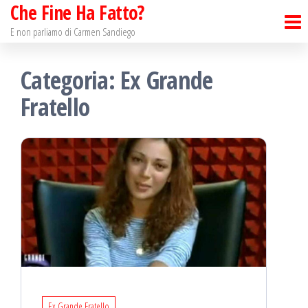
Che Fine Ha Fatto?
Salta
e
E non parliamo di Carmen Sandiego
vai
Categoria: Ex Grande
al
contenuto
Fratello
Ex Grande Fratello