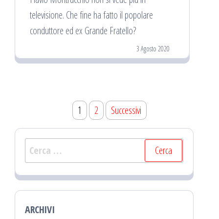
televisione. Che fine ha fatto il popolare
conduttore ed ex Grande Fratello?
3 Agosto 2020
Navigazione
1
2
Successivi
articoli
Ricerca
per:
ARCHIVI