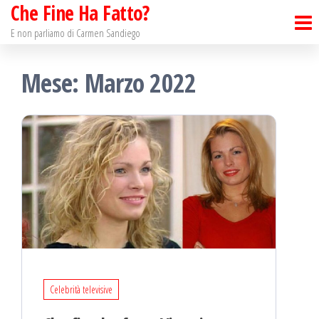
Che Fine Ha Fatto?
Salta
e
E non parliamo di Carmen Sandiego
vai
Mese: Marzo 2022
al
contenuto
Celebrità televisive