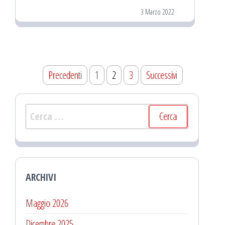
3 Marzo 2022
Navigazione
Precedenti
1
2
3
Successivi
articoli
Ricerca
per:
ARCHIVI
Maggio 2026
Dicembre 2025