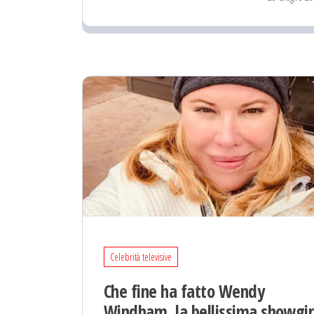
Celebrità televisive
Che fine ha fatto Wendy
Windham, la bellissima showgir