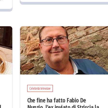
Celebrità televisive
Che fine ha fatto Fabio De
l
Nunzio, l’ex inviato di Striscia la