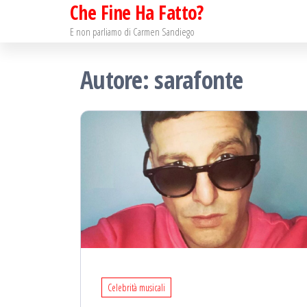
Che Fine Ha Fatto?
Salta
e
E non parliamo di Carmen Sandiego
vai
Autore:
sarafonte
al
contenuto
Celebrità musicali