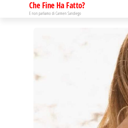
Che Fine Ha Fatto?
Salta
e
E non parliamo di Carmen Sandiego
vai
al
contenuto