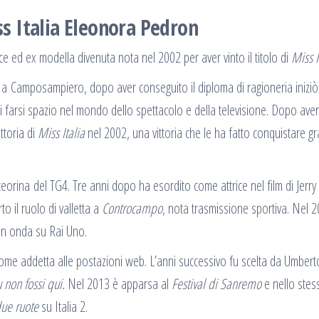
iss Italia Eleonora Pedron
ice ed ex modella divenuta nota nel 2002 per aver vinto il titolo di
Miss I
82 a Camposampiero, dopo aver conseguito il diploma di ragioneria iniziò
 farsi spazio nel mondo dello spettacolo e della televisione. Dopo ave
ittoria di
Miss Italia
nel 2002, una vittoria che le ha fatto conquistare g
teorina del TG4. Tre anni dopo ha esordito come attrice nel film di Jerry
 il ruolo di valletta a
Controcampo
, nota trasmissione sportiva. Nel 
 in onda su Rai Uno.
ome addetta alle postazioni web. L’anni successivo fu scelta da Umbert
u non fossi qui.
Nel 2013 è apparsa al
Festival di Sanremo
e nello stes
due ruote
su Italia 2.