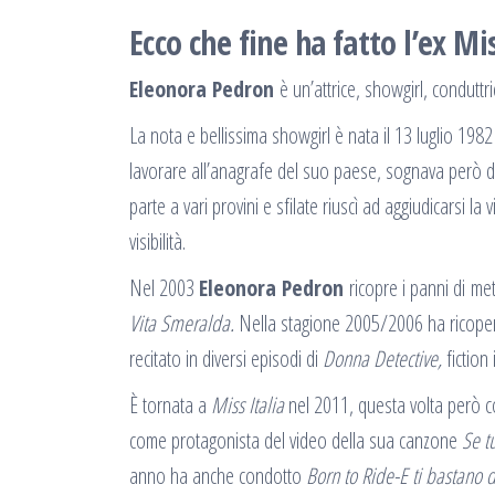
Ecco che fine ha fatto l’ex M
Eleonora Pedron
è un’attrice, showgirl, conduttr
La nota e bellissima showgirl è nata il 13 luglio 19
lavorare all’anagrafe del suo paese, sognava però di
parte a vari provini e sfilate riuscì ad aggiudicarsi la v
visibilità.
Nel 2003
Eleonora Pedron
ricopre i panni di me
Vita Smeralda.
Nella stagione 2005/2006 ha ricoperto
recitato in diversi episodi di
Donna Detective,
fiction
È tornata a
Miss Italia
nel 2011, questa volta però c
come protagonista del video della sua canzone
Se t
anno ha anche condotto
Born to Ride-E ti bastano 