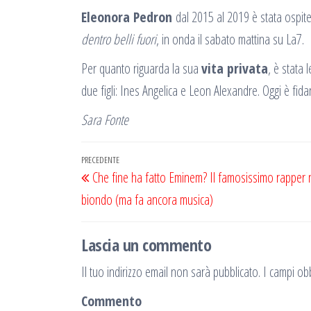
Eleonora Pedron
dal 2015 al 2019 è stata ospit
dentro belli fuori
, in onda il sabato mattina su La7.
Per quanto riguarda la sua
vita privata
, è stata 
due figli: Ines Angelica e Leon Alexandre. Oggi è fida
Sara Fonte
Navigazione
Articolo
PRECEDENTE
Che fine ha fatto Eminem? Il famosissimo rapper 
articoli
precedente
biondo (ma fa ancora musica)
Lascia un commento
Il tuo indirizzo email non sarà pubblicato.
I campi obb
Commento