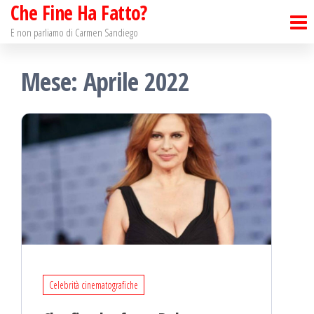
Che Fine Ha Fatto?
Salta
e
E non parliamo di Carmen Sandiego
vai
Mese: Aprile 2022
al
contenuto
Celebrità cinematografiche