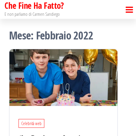
Che Fine Ha Fatto?
Salta
e
E non parliamo di Carmen Sandiego
vai
Mese: Febbraio 2022
al
contenuto
Celebrità web