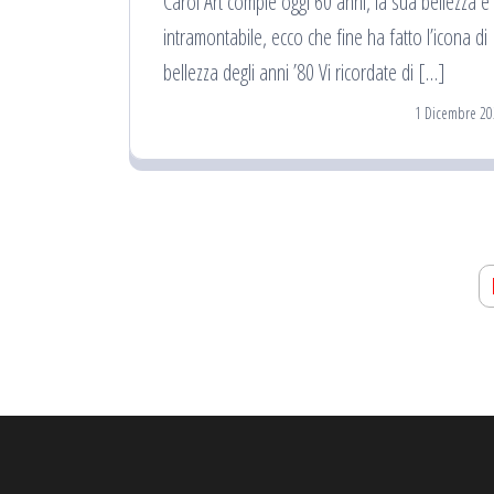
Carol Art compie oggi 60 anni, la sua bellezza è
intramontabile, ecco che fine ha fatto l’icona di
bellezza degli anni ’80 Vi ricordate di […]
1 Dicembre 20
Navigazione
articoli