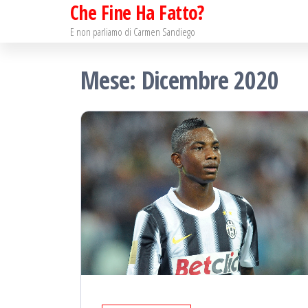
Che Fine Ha Fatto?
Salta
e
E non parliamo di Carmen Sandiego
vai
Mese: Dicembre 2020
al
contenuto