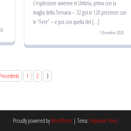
L’esplosione avvenne in Umbria, prima con la
maglia della Ternana – 32 gol in 120 presenze con
le “Fere” – e poi con quella del […]
20
1 Dicembre 2020
Precedenti
1
2
3
Proudly powered by
WordPress
|
Tema:
Popularis Press