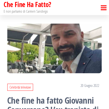
Che Fine Ha Fatto?
Salta
e
E non parliamo di Carmen Sandiego
vai
al
contenuto
20 Giugno 2022
Celebrità televisive
Che fine ha fatto Giovanni