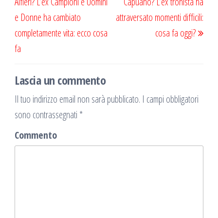
Alfieri? L’ex Campioni e Uomini
Capuano? L’ex tronista ha
e Donne ha cambiato
attraversato momenti difficili:
completamente vita: ecco cosa
cosa fa oggi?
fa
Lascia un commento
Il tuo indirizzo email non sarà pubblicato.
I campi obbligatori
sono contrassegnati
*
Commento