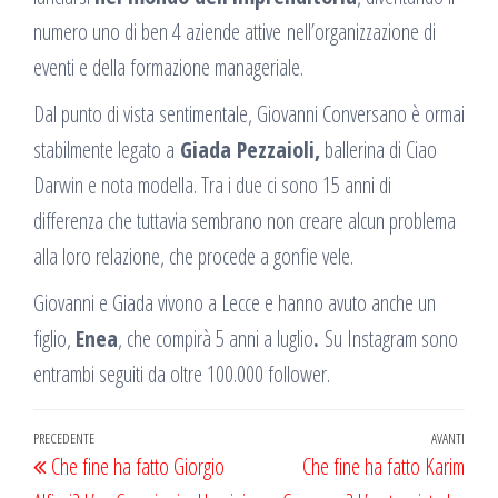
numero uno di ben 4 aziende attive nell’organizzazione di
eventi e della formazione manageriale.
Dal punto di vista sentimentale, Giovanni Conversano è ormai
stabilmente legato a
Giada Pezzaioli,
ballerina di Ciao
Darwin e nota modella. Tra i due ci sono 15 anni di
differenza che tuttavia sembrano non creare alcun problema
alla loro relazione, che procede a gonfie vele.
Giovanni e Giada vivono a Lecce e hanno avuto anche un
figlio,
Enea
, che compirà 5 anni a luglio
.
Su Instagram sono
entrambi seguiti da oltre 100.000 follower.
Navigazione
Articolo
PRECEDENTE
AVANTI
Artic
Che fine ha fatto Giorgio
Che fine ha fatto Karim
articoli
precedente
succ