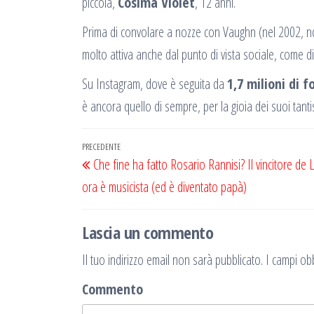
piccola,
Cosima Violet
, 12 anni.
Prima di convolare a nozze con Vaughn (nel 2002, n
molto attiva anche dal punto di vista sociale, come d
Su Instagram, dove è seguita da
1,7 milioni di f
è ancora quello di sempre, per la gioia dei suoi tanti
Navigazione
Articolo
PRECEDENTE
Che fine ha fatto Rosario Rannisi? Il vincitore de 
articoli
precedente
ora è musicista (ed è diventato papà)
Lascia un commento
Il tuo indirizzo email non sarà pubblicato.
I campi obb
Commento