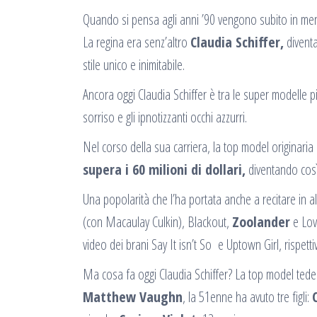
Quando si pensa agli anni ’90 vengono subito in m
La regina era senz’altro
Claudia Schiffer,
diventa
stile unico e inimitabile.
Ancora oggi Claudia Schiffer è tra le super modelle pi
sorriso e gli ipnotizzanti occhi azzurri.
Nel corso della sua carriera, la top model originari
supera i 60 milioni di dollari,
diventando così
Una popolarità che l’ha portata anche a recitare in al
(con Macaulay Culkin), Blackout,
Zoolander
e Love
video dei brani Say It isn’t So e Uptown Girl, rispett
Ma cosa fa oggi Claudia Schiffer? La top model tedes
Matthew Vaughn
, la 51enne ha avuto tre figli: