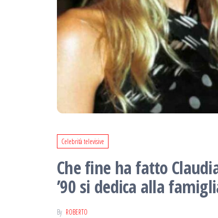
Celebrità televisive
Che fine ha fatto Claudi
’90 si dedica alla famigli
By
ROBERTO