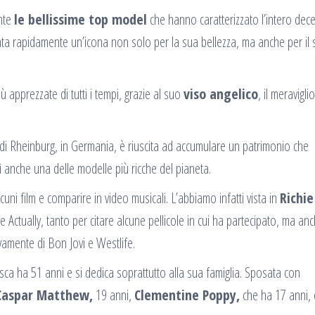
ente
le bellissime top model
che hanno caratterizzato l’intero dec
ta rapidamente un’icona non solo per la sua bellezza, ma anche per il
ù apprezzate di tutti i tempi, grazie al suo
viso angelico
, il meravigli
a di Rheinburg, in Germania, è riuscita ad accumulare un patrimonio che
 anche una delle modelle più ricche del pianeta.
cuni film e comparire in video musicali. L’abbiamo infatti vista in
Richie
 Actually, tanto per citare alcune pellicole in cui ha partecipato, ma an
ivamente di Bon Jovi e Westlife.
ca ha 51 anni e si dedica soprattutto alla sua famiglia. Sposata con
Caspar Matthew,
19 anni,
Clementine Poppy,
che ha 17 anni, e