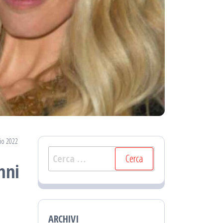
io 2022
Ricerca
nni
per:
ARCHIVI