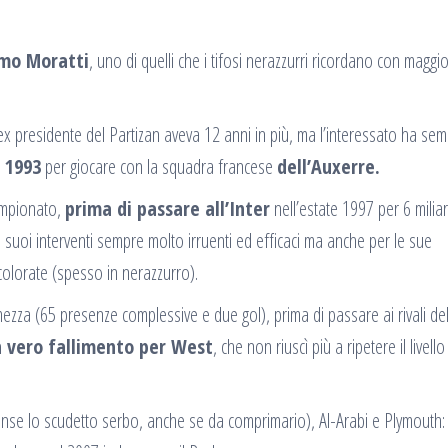
imo Moratti
, uno di quelli che i tifosi nerazzurri ricordano con maggi
ex presidente del Partizan aveva 12 anni in più, ma l’interessato ha se
l 1993
per giocare con la squadra francese
dell’Auxerre.
campionato,
prima di passare all’Inter
nell’estate 1997 per 6 miliar
r i suoi interventi sempre molto irruenti ed efficaci ma anche per le sue
colorate (spesso in nerazzurro).
ezza (65 presenze complessive e due gol), prima di passare ai rivali de
 vero fallimento per West
, che non riuscì più a ripetere il livello
inse lo scudetto serbo, anche se da comprimario), Al-Arabi e Plymouth: