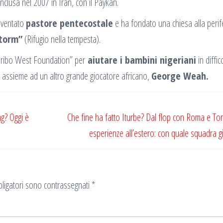
nclusa nel 2007 in Iran, con il Paykan.
diventato
pastore pentecostale
e ha fondato una chiesa alla perife
Storm”
(Rifugio nella tempesta).
Taribo West Foundation” per
aiutare i bambini nigeriani
in diffic
assieme ad un altro grande giocatore africano,
George Weah.
ng? Oggi è
Che fine ha fatto Iturbe? Dal flop con Roma e Tor
esperienze all’estero: con quale squadra g
ligatori sono contrassegnati
*