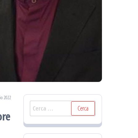
io 2022
Ricerca
ore
per: