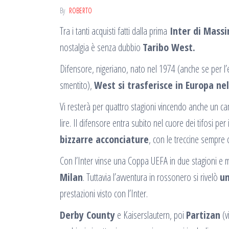
By
ROBERTO
Tra i tanti acquisti fatti dalla prima
Inter di Mass
nostalgia è senza dubbio
Taribo West.
Difensore, nigeriano, nato nel 1974 (anche se per l’
smentito),
West si trasferisce in Europa ne
Vi resterà per quattro stagioni vincendo anche un 
lire. Il difensore entra subito nel cuore dei tifosi pe
bizzarre acconciature
, con le treccine sempre 
Con l’Inter vinse una Coppa UEFA in due stagioni e m
Milan
. Tuttavia l’avventura in rossonero si rivelò
un
prestazioni visto con l’Inter.
Derby County
e Kaiserslautern, poi
Partizan
(v