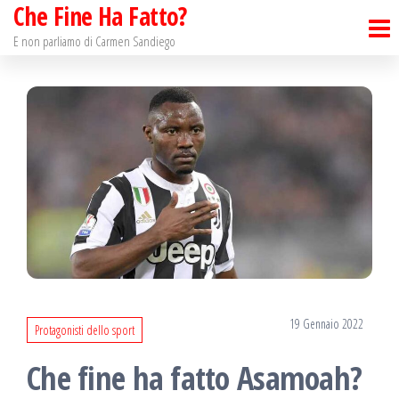
Che Fine Ha Fatto?
Salta
e
E non parliamo di Carmen Sandiego
vai
al
contenuto
19 Gennaio 2022
Protagonisti dello sport
Che fine ha fatto Asamoah?