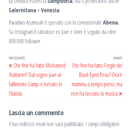
lui sembra esserci la
Sampdoria
, ma ci proveranno anche
Salernitana
e
Venezia
.
Kwadwo Asamoah è sposato con la connazionale
Abena.
Su Instagram il calciatore ex Juve e Inter è seguito da oltre
800.000 follower.
Navigazione
Articolo
PRECEDENTE
AVANTI
Artic
Che fine ha fatto Mohamed
Che fine ha fatto Fergie dei
articoli
precedente
succ
Ihattaren? Dal sogno Juve al
Black Eyed Peas? Ora è
fallimento Samp: è tornato in
mamma a tempo pieno, ma
Olanda
non ha lasciato la musica
Lascia un commento
Il tuo indirizzo email non sarà pubblicato.
I campi obbligatori