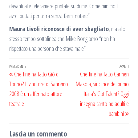
davanti alle telecamere puntate su di me. Come minimo li
avrei buttati per terra senza farmi notare”.
Maura Livoli riconosce di aver sbagliato
, ma allo
stesso tempo sottolinea che Mike Bongiorno “non ha
rispettato una persona che stava male”.
Navigazione
Articolo
PRECEDENTE
AVANTI
Artic
Che fine ha fatto Giò di
Che fine ha fatto Carmen
articoli
precedente
succ
Tonno? Il vincitore di Sanremo
Masola, vincitrice del primo
2008 è un affermato attore
Italia’s Got Talent? Oggi
teatrale
insegna canto ad adulti e
bambini
Lascia un commento