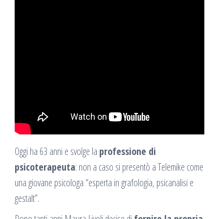
Oggi ha 63 anni e svolge la
professione di
psicoterapeuta
: non a caso si presentò a Telemike come
una giovane psicologa “esperta in grafologia, psicanalisi e
gestalt”.
Dopo tanti anni Maura Livoli decise di
fornire la propria