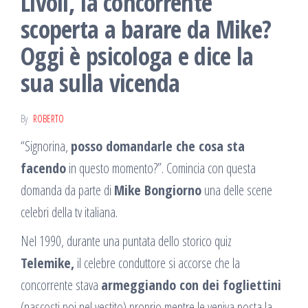
Livoli, la concorrente
scoperta a barare da Mike?
Oggi è psicologa e dice la
sua sulla vicenda
By
ROBERTO
“Signorina,
posso domandarle che cosa sta
facendo
in questo momento?”. Comincia con questa
domanda da parte di
Mike Bongiorno
una delle scene
celebri della tv italiana.
Nel 1990, durante una puntata dello storico quiz
Telemike,
il celebre conduttore si accorse che la
concorrente stava
armeggiando con dei fogliettini
(nascosti poi nel vestito) proprio mentre le veniva posta la