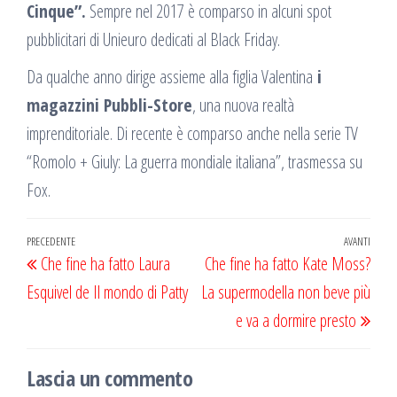
Cinque”.
Sempre nel 2017 è comparso in alcuni spot
pubblicitari di Unieuro dedicati al Black Friday.
Da qualche anno dirige assieme alla figlia Valentina
i
magazzini Pubbli-Store
, una nuova realtà
imprenditoriale. Di recente è comparso anche nella serie TV
“Romolo + Giuly: La guerra mondiale italiana”, trasmessa su
Fox.
Navigazione
Articolo
PRECEDENTE
AVANTI
Artic
Che fine ha fatto Laura
Che fine ha fatto Kate Moss?
articoli
precedente
succ
Esquivel de Il mondo di Patty
La supermodella non beve più
e va a dormire presto
Lascia un commento