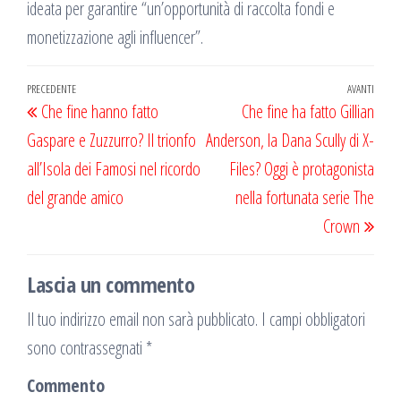
ideata per garantire “un’opportunità di raccolta fondi e
monetizzazione agli influencer”.
Navigazione
Articolo
PRECEDENTE
AVANTI
Artic
Che fine hanno fatto
Che fine ha fatto Gillian
articoli
precedente
succ
Gaspare e Zuzzurro? Il trionfo
Anderson, la Dana Scully di X-
all’Isola dei Famosi nel ricordo
Files? Oggi è protagonista
del grande amico
nella fortunata serie The
Crown
Lascia un commento
Il tuo indirizzo email non sarà pubblicato.
I campi obbligatori
sono contrassegnati
*
Commento