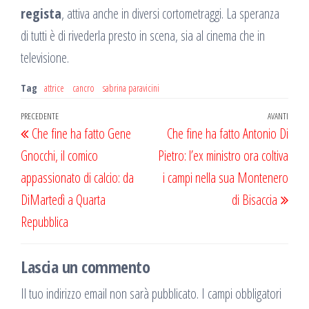
regista
, attiva anche in diversi cortometraggi. La speranza
di tutti è di rivederla presto in scena, sia al cinema che in
televisione.
Tag
attrice
cancro
sabrina paravicini
Navigazione
Articolo
PRECEDENTE
AVANTI
Artic
Che fine ha fatto Gene
Che fine ha fatto Antonio Di
articoli
precedente
succ
Gnocchi, il comico
Pietro: l’ex ministro ora coltiva
appassionato di calcio: da
i campi nella sua Montenero
DiMartedì a Quarta
di Bisaccia
Repubblica
Lascia un commento
Il tuo indirizzo email non sarà pubblicato.
I campi obbligatori