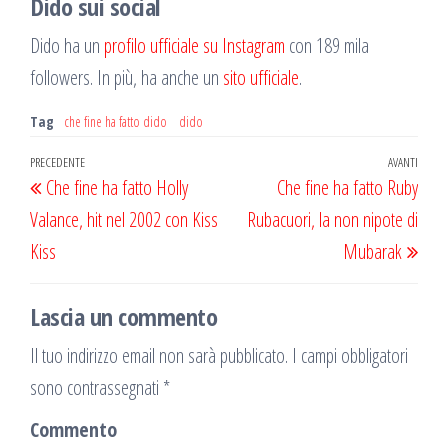
Dido sui social
Dido ha un
profilo ufficiale su Instagram
con 189 mila
followers. In più, ha anche un
sito ufficiale
.
Tag
che fine ha fatto dido
dido
Navigazione
Articolo
PRECEDENTE
AVANTI
Artic
Che fine ha fatto Holly
Che fine ha fatto Ruby
articoli
precedente
succ
Valance, hit nel 2002 con Kiss
Rubacuori, la non nipote di
Kiss
Mubarak
Lascia un commento
Il tuo indirizzo email non sarà pubblicato.
I campi obbligatori
sono contrassegnati
*
Commento