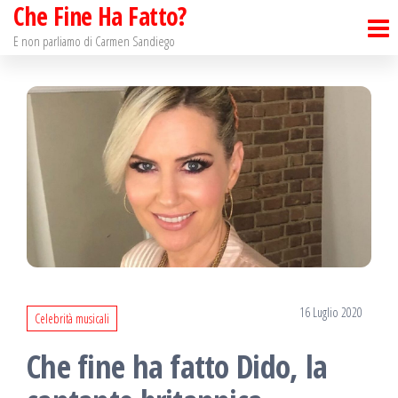
Che Fine Ha Fatto?
Salta
e
E non parliamo di Carmen Sandiego
vai
al
contenuto
16 Luglio 2020
Celebrità musicali
Che fine ha fatto Dido, la