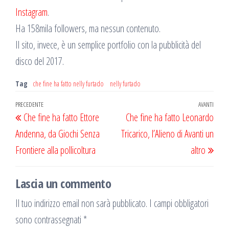
Instagram
.
Ha 158mila followers, ma nessun contenuto.
Il sito, invece, è un semplice portfolio con la pubblicità del
disco del 2017.
Tag
che fine ha fatto nelly furtado
nelly furtado
Navigazione
Articolo
PRECEDENTE
AVANTI
Artic
Che fine ha fatto Ettore
Che fine ha fatto Leonardo
articoli
precedente
succ
Andenna, da Giochi Senza
Tricarico, l’Alieno di Avanti un
Frontiere alla pollicoltura
altro
Lascia un commento
Il tuo indirizzo email non sarà pubblicato.
I campi obbligatori
sono contrassegnati
*