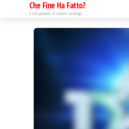
Che Fine Ha Fatto?
Salta
e
E non parliamo di Carmen Sandiego
vai
al
contenuto