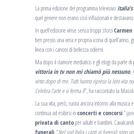
La prima edizione del programma televisivo
Italia’
quel genere non erano così inflazionati e destavano 
In quell’edizione vinse senza troppi sforzi
Carmen 
ben presto una vera e propria icona di quell’anno, g
linea con i canoni di bellezza odierni.
Ma dopo il clamore mediatico e gli elogi da parte di p
vittoria in tv non mi chiamò più nessuno
, 
vinto dopo di me. Tutti hanno ripreso la loro vita
Celebra l’arte e si ferma lì
”, ha raccontato la Masola
La sua vita, però, ruota ancora intorno alla musica 
continua ad esibirsi in
concerti e concorsi
“
spec
privata di canto
per adulti e bambini. Cavalcando
funerali
. “
Nel sud Italia i canti ai funerali sono 