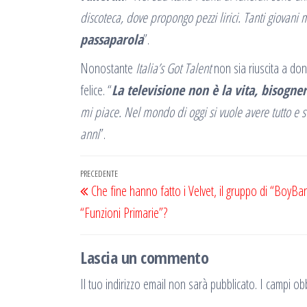
discoteca, dove propongo pezzi lirici. Tanti giovani
passaparola
”.
Nonostante
Italia’s Got Talent
non sia riuscita a don
felice. “
La televisione non è la vita, bisogne
mi piace. Nel mondo di oggi si vuole avere tutto e s
anni
”.
Navigazione
Articolo
PRECEDENTE
Che fine hanno fatto i Velvet, il gruppo di “BoyBa
articoli
precedente
“Funzioni Primarie”?
Lascia un commento
Il tuo indirizzo email non sarà pubblicato.
I campi obb