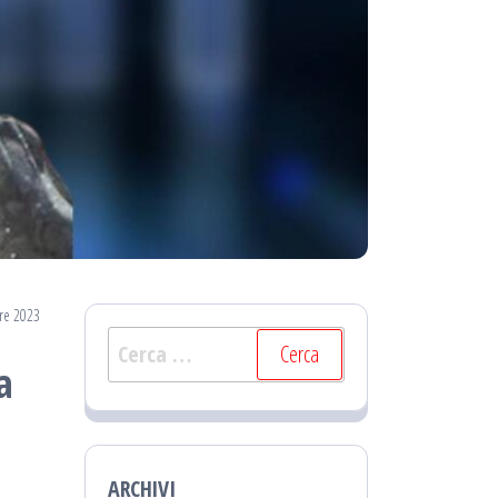
re 2023
Ricerca
a
per:
ARCHIVI