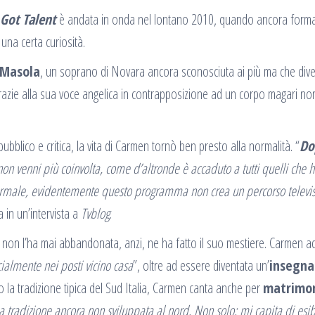
s Got Talent
è andata in onda nel lontano 2010, quando ancora forma
una certa curiosità.
Masola
, un soprano di Novara ancora sconosciuta ai più ma che div
razie alla sua voce angelica in contrapposizione ad un corpo magari non
ubblico e critica, la vita di Carmen tornò ben presto alla normalità. “
Do
non venni più coinvolta, come d’altronde è accaduto a tutti quelli che 
 normale, evidentemente questo programma non crea un percorso televis
 in un’intervista a
Tvblog
.
e non l’ha mai abbandonata, anzi, ne ha fatto il suo mestiere. Carmen 
ialmente nei posti vicino casa
”, oltre ad essere diventata un’
insegna
 la tradizione tipica del Sud Italia, Carmen canta anche per
matrimo
una tradizione ancora non sviluppata al nord. Non solo: mi capita di esib