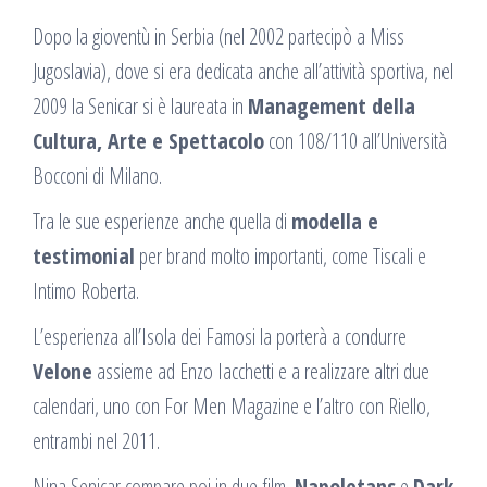
Dopo la gioventù in Serbia (nel 2002 partecipò a Miss
Jugoslavia), dove si era dedicata anche all’attività sportiva, nel
2009 la Senicar si è laureata in
Management della
Cultura, Arte e Spettacolo
con 108/110 all’Università
Bocconi di Milano.
Tra le sue esperienze anche quella di
modella e
testimonial
per brand molto importanti, come Tiscali e
Intimo Roberta.
L’esperienza all’Isola dei Famosi la porterà a condurre
Velone
assieme ad Enzo Iacchetti e a realizzare altri due
calendari, uno con For Men Magazine e l’altro con Riello,
entrambi nel 2011.
Nina Senicar compare poi in due film,
Napoletans
e
Dark