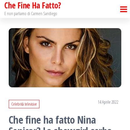
Che Fine Ha Fatto?
Salta
e
E non parliamo di Carmen Sandiego
vai
al
contenuto
14 Aprile 2022
Celebrità televisive
Che fine ha fatto Nina