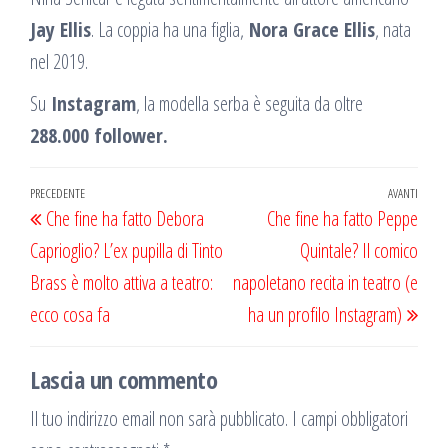
Jay Ellis
. La coppia ha una figlia,
Nora Grace Ellis
, nata
nel 2019.
Su
Instagram
, la modella serba è seguita da oltre
288.000 follower.
Navigazione
Articolo
PRECEDENTE
AVANTI
Artic
Che fine ha fatto Debora
Che fine ha fatto Peppe
articoli
precedente
succ
Caprioglio? L’ex pupilla di Tinto
Quintale? Il comico
Brass è molto attiva a teatro:
napoletano recita in teatro (e
ecco cosa fa
ha un profilo Instagram)
Lascia un commento
Il tuo indirizzo email non sarà pubblicato.
I campi obbligatori