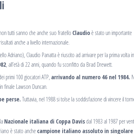
li
non tutti sanno che anche suo fratello
Claudio
è stato un importante
isultati anche a livello internazionale.
lo Adriano), Claudio Panatta è riuscito ad arrivare per la prima volta in
982
, all’età di 22 anni, quando fu sconfitto da Brad Drewett.
o dei primi 100 giocatori ATP,
arrivando al numero 46 nel 1984.
N
 in finale Lawson Duncan.
e perse.
Tuttavia, nel 1988 si tolse la soddisfazione di vincere il tor
lla
Nazionale italiana di Coppa Davis
dal 1983 al 1987 per vent
Adriano è stato anche
campione italiano assoluto in singolare