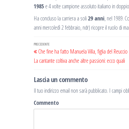
1985
e 4 volte campione assoluto italiano in doppio
Ha concluso la carriera a soli
29 anni
, nel 1989. C
anni mercoledì 2 febbraio, ndr) ricopre il ruolo di m
Navigazione
Articolo
PRECEDENTE
Che fine ha fatto Manuela Villa, figlia del Reuccio 
articoli
precedente
La cantante coltiva anche altre passioni: ecco quali
Lascia un commento
Il tuo indirizzo email non sarà pubblicato.
I campi obb
Commento