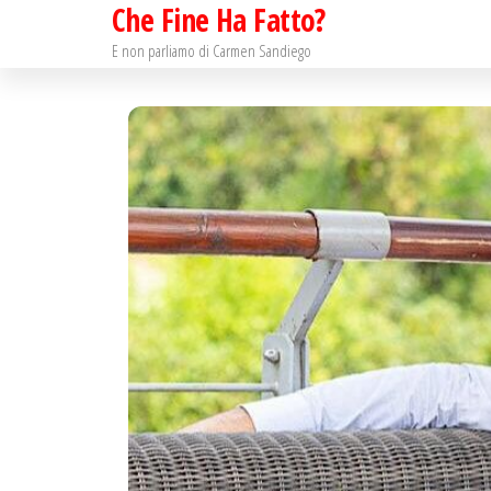
Che Fine Ha Fatto?
Salta
e
E non parliamo di Carmen Sandiego
vai
al
contenuto