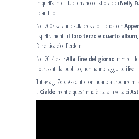
In quell’anno il duo romano collabora con
Nelly F
to an End).
Nel 2007 saranno sulla cresta dell’onda con
Appen
rispettivamente
il loro terzo e quarto album,
Dimenticare) e Perdermi.
Nel 2014 esce
Alla fine del giorno
, mentre il l
apprezzati dal pubblico, non hanno raggiunto i livelli 
Tuttavia gli Zero Assoluto continuano a produrre music
e
Cialde
, mentre quest’anno è stata la volta di
Ast