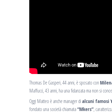
Thomas De Gasperi, 44 anni, è sposato con
Milen
Maffucci, 43 anni, ha una fidanzata ma non si conosce
Oggi Matteo è anche manager di
alcuni famosi
fondato una società chiamata
“Mkers”
, caratteriz