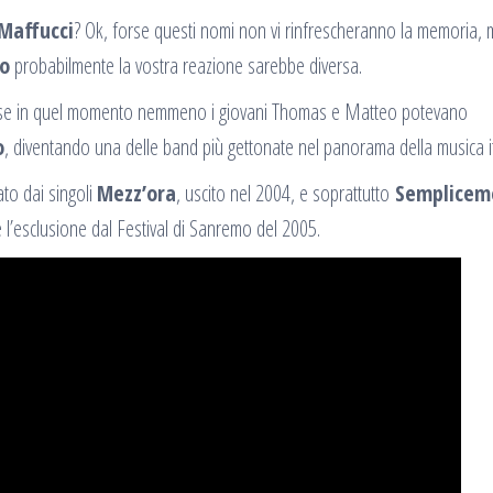
Maffucci
? Ok, forse questi nomi non vi rinfrescheranno la memoria, 
o
probabilmente la vostra reazione sarebbe diversa.
rse in quel momento nemmeno i giovani Thomas e Matteo potevano
o
, diventando una delle band più gettonate nel panorama della musica it
ato dai singoli
Mezz’ora
, uscito nel 2004, e soprattutto
Semplicem
 l’esclusione dal Festival di Sanremo del 2005.