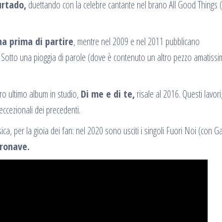
urtado,
duettando con la celebre cantante nel brano All Good Things
a prima di partire
, mentre nel 2009 e nel 2011 pubblicano
Sotto una pioggia di parole (dove è contenuto un altro pezzo amatissi
oro ultimo album in studio,
Di me e di te,
risale al 2016. Questi lavori
eccezionali dei precedenti.
a, per la gioia dei fan: nel 2020 sono usciti i singoli Fuori Noi (con Ga
ronave.