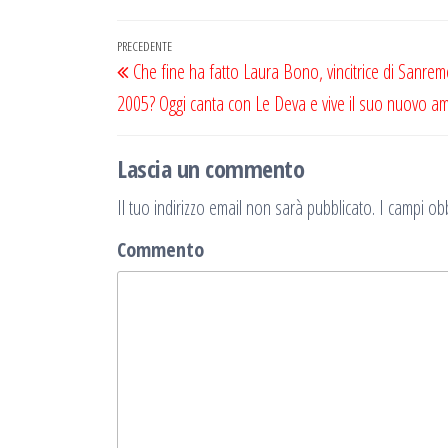
Navigazione
Articolo
PRECEDENTE
Che fine ha fatto Laura Bono, vincitrice di Sanre
articoli
precedente
2005? Oggi canta con Le Deva e vive il suo nuovo a
Lascia un commento
Il tuo indirizzo email non sarà pubblicato.
I campi obb
Commento