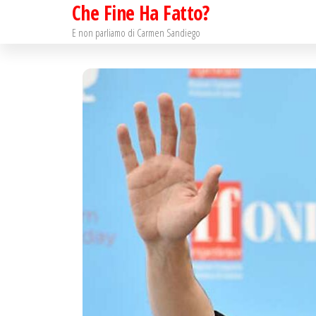
Che Fine Ha Fatto?
Salta
e
E non parliamo di Carmen Sandiego
vai
al
contenuto