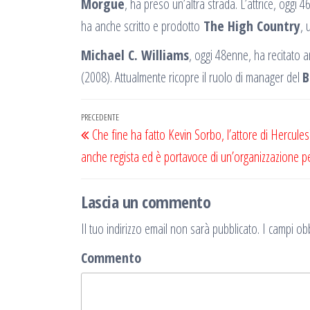
Morgue
, ha preso un’altra strada. L’attrice, oggi 
ha anche scritto e prodotto
The High Country
, 
Michael C. Williams
, oggi 48enne, ha recitato 
(2008). Attualmente ricopre il ruolo di manager del
B
Navigazione
Articolo
PRECEDENTE
Che fine ha fatto Kevin Sorbo, l’attore di Hercules
articoli
precedente
anche regista ed è portavoce di un’organizzazione p
Lascia un commento
Il tuo indirizzo email non sarà pubblicato.
I campi obb
Commento