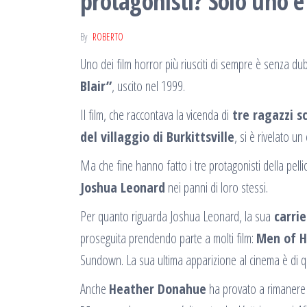
protagonisti? Solo uno 
By
ROBERTO
Uno dei film horror più riusciti di sempre è senza du
Blair”
, uscito nel 1999.
Il film, che raccontava la vicenda di
tre ragazzi s
del villaggio di Burkittsville
, si è rivelato 
Ma che fine hanno fatto i tre protagonisti della pel
Joshua Leonard
nei panni di loro stessi.
Per quanto riguarda Joshua Leonard, la sua
carrie
proseguita prendendo parte a molti film:
Men of 
Sundown. La sua ultima apparizione al cinema è di q
Anche
Heather Donahue
ha provato a rimanere 