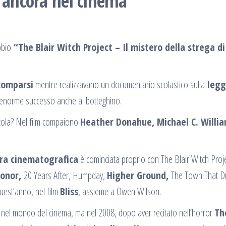
è ancora nel cinema
bbio
“The Blair Witch Project – Il mistero della strega di
comparsi
mentre realizzavano un documentario scolastico sulla
legg
un enorme successo anche al botteghino.
licola? Nel film compaiono
Heather Donahue, Michael C. Willi
ra cinematografica
è cominciata proprio con The Blair Witch Proj
Honor,
20 Years After, Humpday,
Higher Ground,
The Town That D
uest’anno, nel film
Bliss
, assieme a Owen Wilson.
nel mondo del cinema, ma nel 2008, dopo aver recitato nell’horror
Th