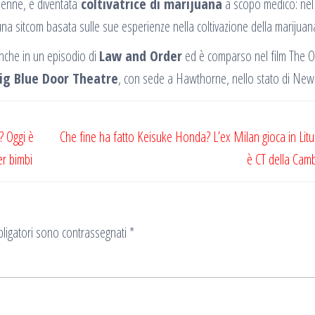
46enne, è diventata
coltivatrice di marijuana
a scopo medico: nel
una sitcom basata sulle sue esperienze nella coltivazione della marijuan
anche in un episodio di
Law and Order
ed è comparso nel film The O
ig Blue Door Theatre
, con sede a Hawthorne, nello stato di New
? Oggi è
Che fine ha fatto Keisuke Honda? L’ex Milan gioca in Lit
er bimbi
è CT della Cam
ligatori sono contrassegnati
*