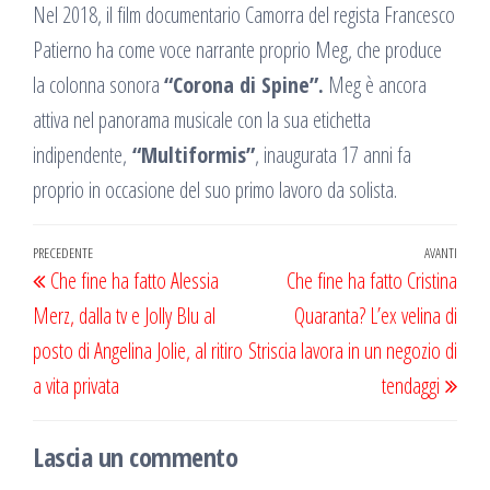
Nel 2018, il film documentario Camorra del regista Francesco
Patierno ha come voce narrante proprio Meg, che produce
la colonna sonora
“Corona di Spine”.
Meg è ancora
attiva nel panorama musicale con la sua etichetta
indipendente,
“Multiformis”
, inaugurata 17 anni fa
proprio in occasione del suo primo lavoro da solista.
Navigazione
Articolo
PRECEDENTE
AVANTI
Artic
Che fine ha fatto Alessia
Che fine ha fatto Cristina
articoli
precedente
succ
Merz, dalla tv e Jolly Blu al
Quaranta? L’ex velina di
posto di Angelina Jolie, al ritiro
Striscia lavora in un negozio di
a vita privata
tendaggi
Lascia un commento