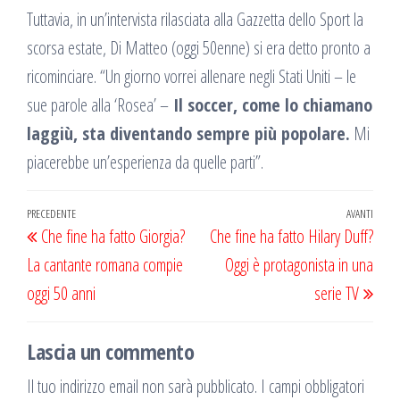
Tuttavia, in un’intervista rilasciata alla Gazzetta dello Sport la
scorsa estate, Di Matteo (oggi 50enne) si era detto pronto a
ricominciare. “Un giorno vorrei allenare negli Stati Uniti – le
sue parole alla ‘Rosea’ –
Il soccer, come lo chiamano
laggiù, sta diventando sempre più popolare.
Mi
piacerebbe un’esperienza da quelle parti”.
Navigazione
Articolo
PRECEDENTE
AVANTI
Artic
Che fine ha fatto Giorgia?
Che fine ha fatto Hilary Duff?
articoli
precedente
succ
La cantante romana compie
Oggi è protagonista in una
oggi 50 anni
serie TV
Lascia un commento
Il tuo indirizzo email non sarà pubblicato.
I campi obbligatori