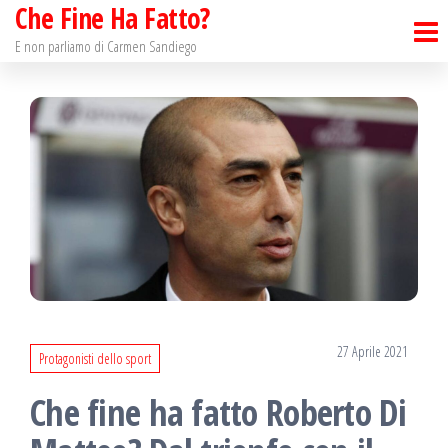
Che Fine Ha Fatto?
Salta
e
E non parliamo di Carmen Sandiego
vai
al
contenuto
27 Aprile 2021
Protagonisti dello sport
Che fine ha fatto Roberto Di