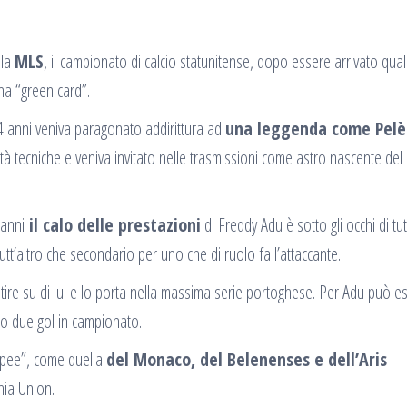
lla
MLS
, il campionato di calcio statunitense, dopo essere arrivato qua
na “green card”.
 14 anni veniva paragonato addirittura ad
una leggenda come Pelè
tà tecniche e veniva invitato nelle trasmissioni come astro nascente del 
 anni
il calo delle prestazioni
di Freddy Adu è sotto gli occhi di tutti
’altro che secondario per uno che di ruolo fa l’attaccante.
tire su di lui e lo porta nella massima serie portoghese. Per Adu può es
lo due gol in campionato.
opee”, come quella
del Monaco, del Belenenses e dell’Aris
hia Union.