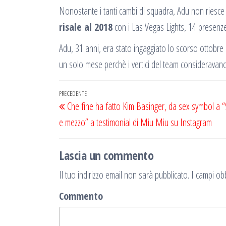
Nonostante i tanti cambi di squadra, Adu non riesce 
risale al 2018
con i Las Vegas Lights, 14 presenze
Adu, 31 anni, era stato ingaggiato lo scorso ottobre
un solo mese perchè i vertici del team consideravano
Navigazione
Articolo
PRECEDENTE
Che fine ha fatto Kim Basinger, da sex symbol a 
articoli
precedente
e mezzo” a testimonial di Miu Miu su Instagram
Lascia un commento
Il tuo indirizzo email non sarà pubblicato.
I campi obb
Commento