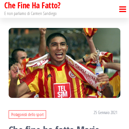
Che Fine Ha Fatto?
Salta
e
E non parliamo di Carmen Sandiego
vai
al
contenuto
25 Gennaio 2021
Protagonisti dello sport