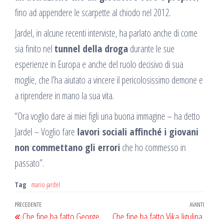
fino ad appendere le scarpette al chiodo nel 2012.
Jardel, in alcune recenti interviste, ha parlato anche di come
sia finito nel
tunnel della droga
durante le sue
esperienze in Europa e anche del ruolo decisivo di sua
moglie, che l’ha aiutato a vincere il pericolosissimo demone e
a riprendere in mano la sua vita.
“Ora voglio dare ai miei figli una buona immagine – ha detto
Jardel – Voglio fare
lavori sociali affinché i giovani
non commettano gli errori
che ho commesso in
passato”.
Tag
mario jardel
Navigazione
Articolo
PRECEDENTE
AVANTI
Artic
Che fine ha fatto George
Che fine ha fatto Vika Jigulina,