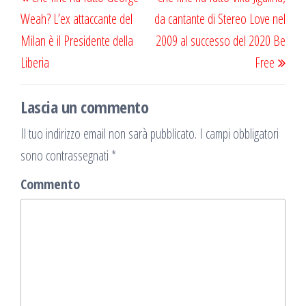
articoli
precedente
succ
Weah? L’ex attaccante del
da cantante di Stereo Love nel
Milan è il Presidente della
2009 al successo del 2020 Be
Liberia
Free
Lascia un commento
Il tuo indirizzo email non sarà pubblicato.
I campi obbligatori
sono contrassegnati
*
Commento