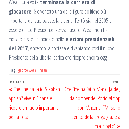
Weah, una volta
terminata la carriera di
giocatore
, è diventato una delle figure politiche più
importanti del suo paese, la Liberia. Tentò già nel 2005 di
essere eletto Presidente, senza riuscirci. Weah non ha
mollato e si è ricandidato nelle
elezioni presidenziali
del 2017
, vincendo la contesa e diventando così il nuovo
Presidente della Liberia, carica che ricopre ancora oggi.
Tag
george weah
milan
Navigazione
Articolo
PRECEDENTE
AVANTI
Artic
Che fine ha fatto Stephen
Che fine ha fatto Mario Jardel,
articoli
precedente
succ
Appiah? Vive in Ghana e
da bomber del Porto al flop
ricopre un ruolo importante
con l’Ancona: “Mi sono
per la Total
liberato della droga grazie a
mia moglie”