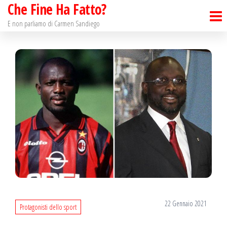
Che Fine Ha Fatto?
Salta
e
E non parliamo di Carmen Sandiego
vai
al
contenuto
22 Gennaio 2021
Protagonisti dello sport