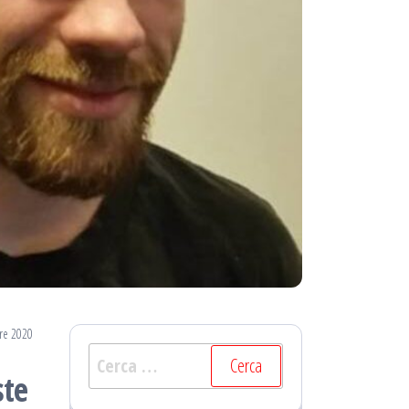
re 2020
Ricerca
ste
per: