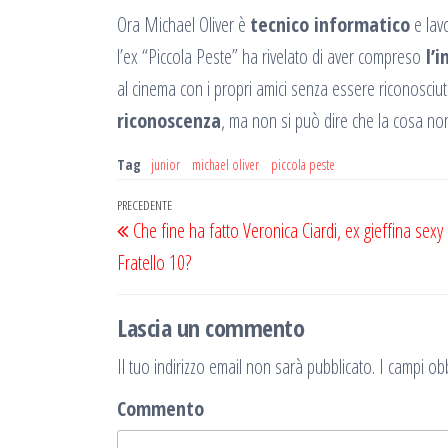
Ora Michael Oliver è
tecnico informatico
e lavo
l’ex “Piccola Peste” ha rivelato di aver compreso
l’i
al cinema con i propri amici senza essere riconosciu
riconoscenza
, ma non si può dire che la cosa no
Tag
junior
michael oliver
piccola peste
Navigazione
Articolo
PRECEDENTE
Che fine ha fatto Veronica Ciardi, ex gieffina sex
articoli
precedente
Fratello 10?
Lascia un commento
Il tuo indirizzo email non sarà pubblicato.
I campi obb
Commento