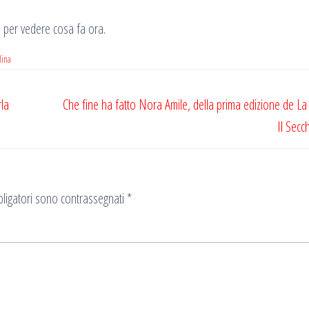
to per vedere cosa fa ora.
lina
rla
Che fine ha fatto Nora Amile, della prima edizione de L
Il Secc
ligatori sono contrassegnati
*