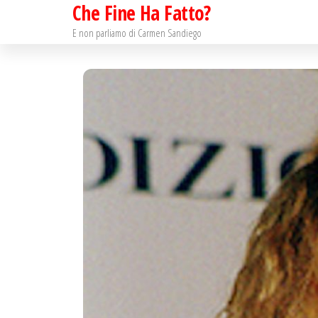
Che Fine Ha Fatto?
Salta
e
E non parliamo di Carmen Sandiego
vai
al
contenuto