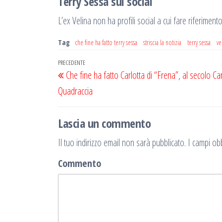
Terry Sessa sui social
L’ex Velina non ha profili social a cui fare riferimen
Tag
che fine ha fatto terry sessa
striscia la notizia
terry sessa
ve
Navigazione
Articolo
PRECEDENTE
Che fine ha fatto Carlotta di “Frena”, al secolo Ca
articoli
precedente
Quadraccia
Lascia un commento
Il tuo indirizzo email non sarà pubblicato.
I campi obb
Commento