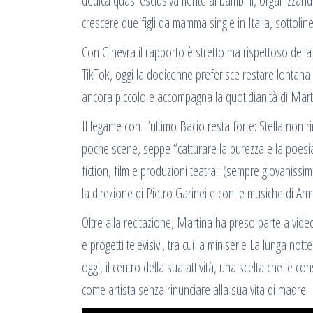
dedica quasi esclusivamente ai bambini, organizzando l
crescere due figli da mamma single in Italia, sottoli
Con Ginevra il rapporto è stretto ma rispettoso dell
TikTok, oggi la dodicenne preferisce restare lontana d
ancora piccolo e accompagna la quotidianità di Marti
Il legame con L’ultimo Bacio resta forte: Stella non
poche scene, seppe “catturare la purezza e la poesia
fiction, film e produzioni teatrali (sempre giovanissi
la direzione di Pietro Garinei e con le musiche di Arm
Oltre alla recitazione, Martina ha preso parte a vide
e progetti televisivi, tra cui la miniserie La lunga no
oggi, il centro della sua attività, una scelta che le c
come artista senza rinunciare alla sua vita di madre.