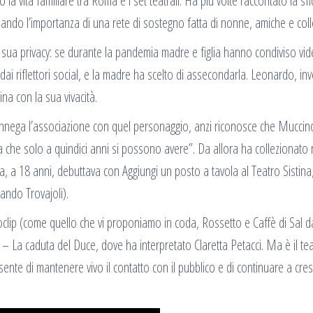
a vita familiare tra Roma e i set teatrali. Ha più volte raccontato la sfi
neando l’importanza di una rete di sostegno fatta di nonne, amiche e col
a sua privacy: se durante la pandemia madre e figlia hanno condiviso vi
ai riflettori social, e la madre ha scelto di assecondarla. Leonardo, inv
na con la sua vivacità.
 rinnega l’associazione con quel personaggio, anzi riconosce che Muccino
 che solo a quindici anni si possono avere”. Da allora ha collezionato r
ma, a 18 anni, debuttava con Aggiungi un posto a tavola al Teatro Sistina
ando Trovajoli).
oclip (come quello che vi proponiamo in coda, Rossetto e Caffè di Sal da
tte – La caduta del Duce, dove ha interpretato Claretta Petacci. Ma è il te
onsente di mantenere vivo il contatto con il pubblico e di continuare a cre