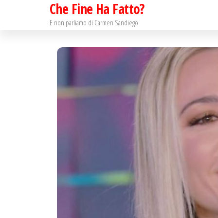
Che Fine Ha Fatto?
Salta
e
E non parliamo di Carmen Sandiego
vai
al
contenuto