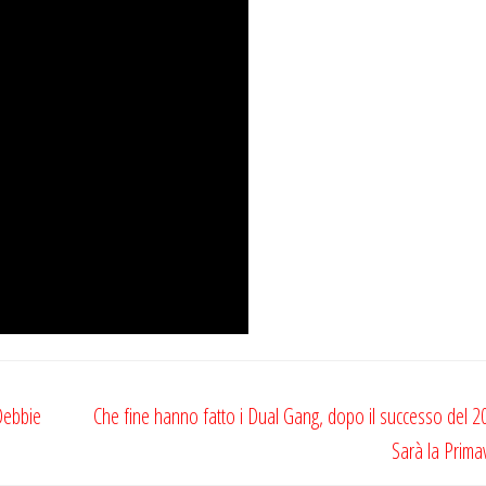
 Debbie
Che fine hanno fatto i Dual Gang, dopo il successo del 
Sarà la Prima