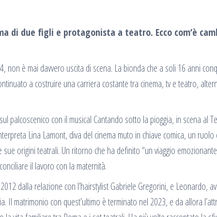
a di due figli e protagonista a teatro. Ecco com’è cam
, non è mai davvero uscita di scena. La bionda che a soli 16 anni conqu
ntinuato a costruire una carriera costante tra cinema, tv e teatro, alte
a sul palcoscenico con il musical Cantando sotto la pioggia, in scena al T
 interpreta Lina Lamont, diva del cinema muto in chiave comica, un ruolo 
 sue origini teatrali. Un ritorno che ha definito “un viaggio emozionante
onciliare il lavoro con la maternità.
l 2012 dalla relazione con l’hairstylist Gabriele Gregorini, e Leonardo, a
Il matrimonio con quest’ultimo è terminato nel 2023, e da allora l’attr