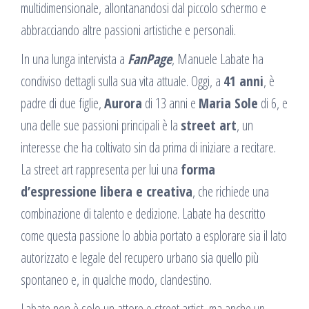
multidimensionale, allontanandosi dal piccolo schermo e
abbracciando altre passioni artistiche e personali.
In una lunga intervista a
FanPage
, Manuele Labate ha
condiviso dettagli sulla sua vita attuale. Oggi, a
41 anni
, è
padre di due figlie,
Aurora
di 13 anni e
Maria Sole
di 6, e
una delle sue passioni principali è la
street art
, un
interesse che ha coltivato sin da prima di iniziare a recitare.
La street art rappresenta per lui una
forma
d’espressione libera e creativa
, che richiede una
combinazione di talento e dedizione. Labate ha descritto
come questa passione lo abbia portato a esplorare sia il lato
autorizzato e legale del recupero urbano sia quello più
spontaneo e, in qualche modo, clandestino.
Labate non è solo un attore e street artist, ma anche un