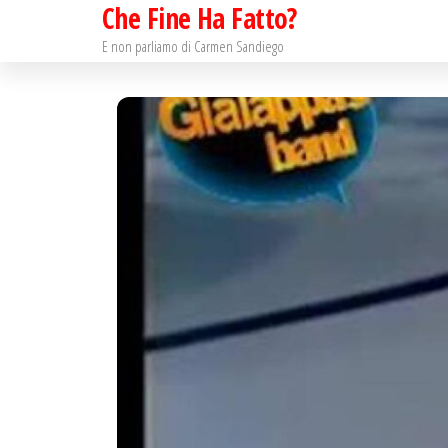
Che Fine Ha Fatto?
Salta
e
E non parliamo di Carmen Sandiego
vai
al
contenuto