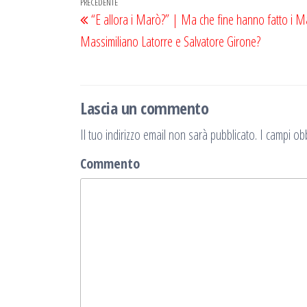
Navigazione
Articolo
PRECEDENTE
“E allora i Marò?” | Ma che fine hanno fatto i 
articoli
precedente
Massimiliano Latorre e Salvatore Girone?
Lascia un commento
Il tuo indirizzo email non sarà pubblicato.
I campi obb
Commento