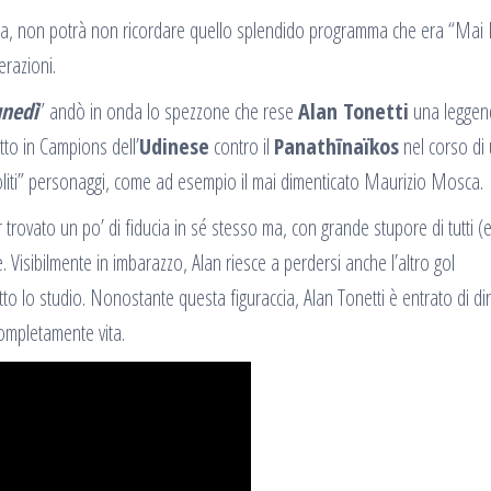
aliana, non potrà non ricordare quello splendido programma che era “Mai 
erazioni.
unedì
” andò in onda lo spezzone che rese
Alan Tonetti
una leggen
utto in Campions dell’
Udinese
contro il
Panathīnaïkos
nel corso di
“soliti” personaggi, come ad esempio il mai dimenticato Maurizio Mosca.
trovato un po’ di fiducia in sé stesso ma, con grande stupore di tutti (
. Visibilmente in imbarazzo, Alan riesce a perdersi anche l’altro gol
tto lo studio. Nonostante questa figuraccia, Alan Tonetti è entrato di dir
completamente vita.