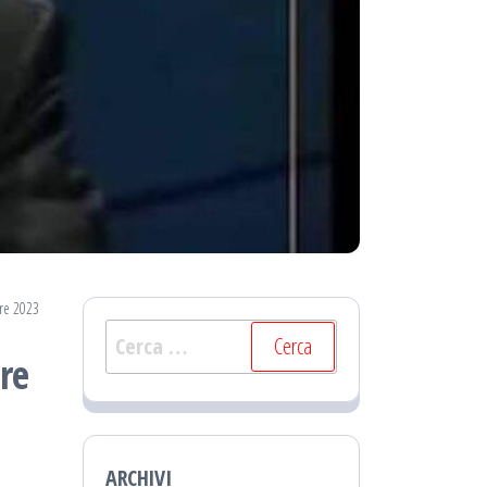
re 2023
Ricerca
re
per:
ARCHIVI