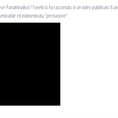
e-Panathinaikos? Tonetti lo ha raccontato in un video pubblicato 8 an
nticabile ed indimenticata “prestazione”: