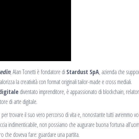
edin
, Alan Tonetti è fondatore di
Stardust SpA
, azienda che suppo
alorizza la creatività con format originali tailor-made e cross mediali.
igitale
diventato imprenditore, è appassionato di blockchain, relato
ore di arte digitale.
 per trovare il suo vero percorso di vita e, nonostante tutti avremmo vo
uraccia indimenticabile, non possiamo che augurare buona fortuna all’uo
ro che doveva fare: guardare una partita.