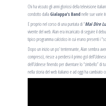
Chi ha vissuto gli anni gloriosi della televisione it
condotto dalla
Gialappa’s Band
nelle sue varie it
E proprio nel corso di una puntata di “
Mai Dire L
vivente del web. Alan era incaricato di seguire il deb
tipico programma calcistico in cui erano presenti i 
Dopo un inizio un po’ tentennante, Alan sembra aver 
compreso), riesce a perdersi il primo gol dell’Udinese
dell’Udinese finendo per diventare lo “zimbello” di tu
nella storia del web italiano e ad oggi ha cambiato 