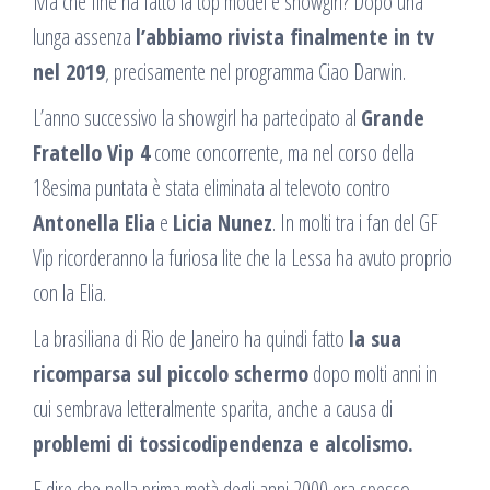
Ma che fine ha fatto la top model e showgirl? Dopo una
lunga assenza
l’abbiamo rivista finalmente in tv
nel 2019
, precisamente nel programma Ciao Darwin.
L’anno successivo la showgirl ha partecipato al
Grande
Fratello Vip 4
come concorrente, ma nel corso della
18esima puntata è stata eliminata al televoto contro
Antonella Elia
e
Licia Nunez
. In molti tra i fan del GF
Vip ricorderanno la furiosa lite che la Lessa ha avuto proprio
con la Elia.
La brasiliana di Rio de Janeiro ha quindi fatto
la sua
ricomparsa sul piccolo schermo
dopo molti anni in
cui sembrava letteralmente sparita, anche a causa di
problemi di tossicodipendenza e alcolismo.
E dire che nella prima metà degli anni 2000 era spesso