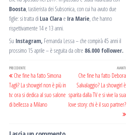
Boosta
, tastierista dei Subsonica, con cui ha avuto due
figlie: si tratta di
Lua Clara
e
Ira Marie
, che hanno
rispettivamente 14 e 13 anni.
Su
Instagram,
Fernanda Lessa – che compirà 45 anni il
prossimo 15 aprile – è seguita da oltre
86.000 follower.
Navigazione
Articolo
PRECEDENTE
AVANTI
Artic
Che fine ha fatto Simona
Che fine ha fatto Debora
articoli
precedente
succ
Tagli? La showgirl non è più in
Salvalaggio? La showgirl è
tv: ora si dedica al suo salone
sparita dalla TV e si vive la sua
di bellezza a Milano
love story: chi è il suo partner?
Lascia un commento