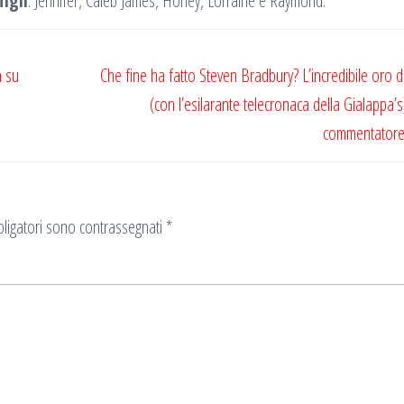
figli
: Jennifer, Caleb James, Honey, Lorraine e Raymond.
a su
Che fine ha fatto Steven Bradbury? L’incredibile oro 
(con l’esilarante telecronaca della Gialappa’s
commentatore 
ligatori sono contrassegnati
*