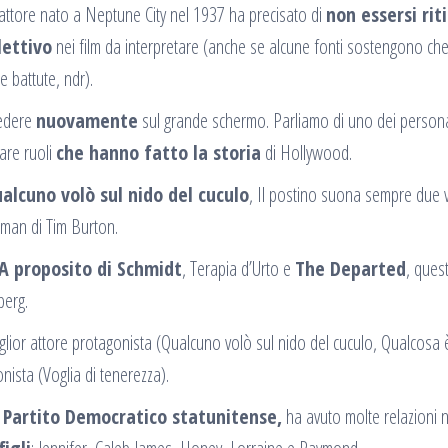
l’attore nato a Neptune City nel 1937 ha precisato di
non essersi rit
ettivo
nei film da interpretare (anche se alcune fonti sostengono ch
e battute, ndr).
vedere
nuovamente
sul grande schermo. Parliamo di uno dei persona
are ruoli
che hanno fatto la storia
di Hollywood.
alcuno volò sul nido del cuculo
, Il postino suona sempre due v
man di Tim Burton.
A proposito di Schmidt
, Terapia d’Urto e
The Departed
, quest
erg.
lior attore protagonista (Qualcuno volò sul nido del cuculo, Qualcosa 
nista (Voglia di tenerezza).
 Partito Democratico statunitense,
ha avuto molte relazioni n