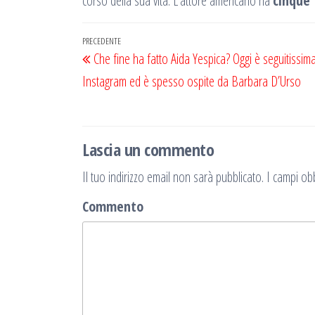
corso della sua vita. L’attore americano ha
cinque 
Navigazione
Articolo
PRECEDENTE
Che fine ha fatto Aida Yespica? Oggi è seguitissim
articoli
precedente
Instagram ed è spesso ospite da Barbara D’Urso
Lascia un commento
Il tuo indirizzo email non sarà pubblicato.
I campi obb
Commento