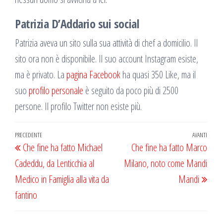
Patrizia D’Addario sui social
Patrizia aveva un sito sulla sua attività di chef a domicilio. Il
sito ora non è disponibile. Il suo account Instagram esiste,
ma è privato. La
pagina Facebook
ha quasi 350 Like, ma il
suo
profilo personale
è seguito da poco più di 2500
persone. Il profilo Twitter non esiste più.
Navigazione
Articolo
PRECEDENTE
AVANTI
Artic
Che fine ha fatto Michael
Che fine ha fatto Marco
articoli
precedente
succ
Cadeddu, da Lenticchia al
Milano, noto come Mandi
Medico in Famiglia alla vita da
Mandi
fantino