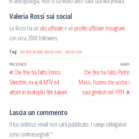
in antropologia. Non si sa molto altro sulla sua vita privata.
Valeria Rossi sui social
La Rossi ha un
sito ufficiale
e un
profilo ufficiale Instagram
con circa 2000 followers.
Tag
che fine ha fatto valeria rossi
valeria rossi
Navigazione
Articolo
PRECEDENTE
AVANTI
Artic
Che fine ha fatto Enrico
Che fine ha fatto Pietro
articoli
precedente
succ
Silvestrin, ex vj di MTV ed
Maso, l’uomo che uccise i
attore in molteplici film italiani
suoi genitori nel 1991
Lascia un commento
Il tuo indirizzo email non sarà pubblicato.
I campi obbligatori
sono contrassegnati
*