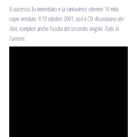
Il successo fu immediato e la cantautrice ottenne 10 mila
copie vendute. Il 19 ottobre 2001, uscì il CD
Ricordatevi dei
fiori
, complice anche l’uscita del secondo singolo
Tutto fa
l’amore.