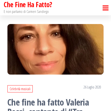
Che Fine Ha Fatto?
Salta
e
E non parliamo di Carmen Sandiego
vai
al
contenuto
26 Luglio 2020
Celebrità musicali
Che fine ha fatto Valeria