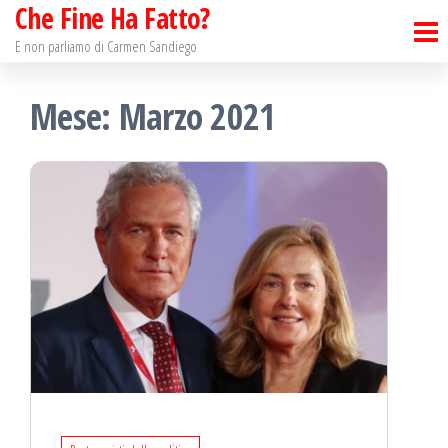
Che Fine Ha Fatto?
Salta
e
E non parliamo di Carmen Sandiego
vai
Mese: Marzo 2021
al
contenuto